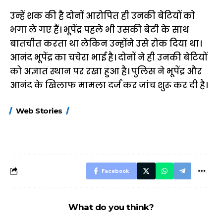
उन्हें शक की है दोनों आरोपित ही उनकी बेटियों को
भगा ले गए हैं। भूपेंद्र पहले भी उसकी बेटी के साथ
बातचीत करता था लेकिन उन्होंने उसे रोक दिया था।
आनंद भूपेंद्र का चचेरा भाई है। दोनों ने ही उनकी बेटियों
को अज्ञात स्थान पर रखा हुआ है। पुलिस ने भूपेंद्र और
आनंद के खिलाफ मामला दर्ज कर जांच शुरू कर दी है।
15 नवंबर से लागू होंगे
ऐसे बनाएं अपनी पसंद की
मोटापे को कम कर
Web Stories
FASTag के ये नए
UPI ID? जानें यहां
लिए खाएं ये बेहत्तर
नियम, डबल टोल से
शानदार ट्रिक
बचने के लिए जानें ये 6
आसान ट्रिक्स
Facebook
What do you think?