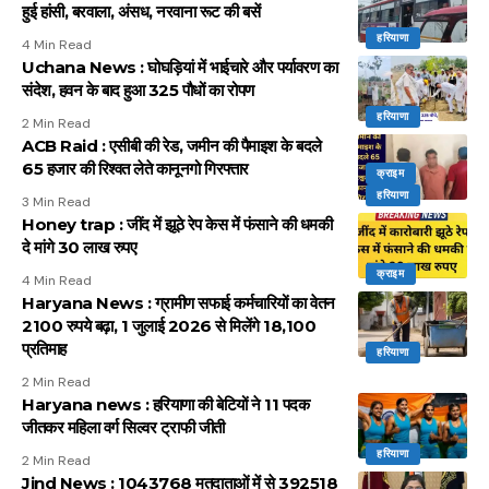
हुई हांसी, बरवाला, अंसध, नरवाना रूट की बसें
हरियाणा
4 Min Read
Uchana News : घोघड़ियां में भाईचारे और पर्यावरण का
संदेश, हवन के बाद हुआ 325 पौधों का रोपण
हरियाणा
2 Min Read
ACB Raid : एसीबी की रेड, जमीन की पैमाइश के बदले
65 हजार की रिश्वत लेते कानूनगो गिरफ्तार
क्राइम
हरियाणा
3 Min Read
Honey trap : जींद में झूठे रेप केस में फंसाने की धमकी
दे मांगे 30 लाख रुपए
क्राइम
4 Min Read
Haryana News : ग्रामीण सफाई कर्मचारियों का वेतन
2100 रुपये बढ़ा, 1 जुलाई 2026 से मिलेंगे 18,100
प्रतिमाह
हरियाणा
2 Min Read
Haryana news : हरियाणा की बेटियों ने 11 पदक
जीतकर महिला वर्ग सिल्वर ट्राफी जीती
हरियाणा
2 Min Read
Jind News : 1043768 मतदाताओं में से 392518