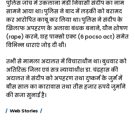
पुलिस जांच में उकलाना मंडी निवासी संदीप का नाम
सामने आया था। पुलिस ने बाद में लड़की को बरामद
कर आरोपित काबू कर लिया था। पुलिस ने संदीप के
खिलाफ अपहरण के अलावा बंधक बनाने, यौन शोषण
(rape) करने, छह पाक्सो एक्ट (6 pocso act) समेत
विभिन्न धाराएं जोड़ दी थी।
तभी से मामला अदालत में विचाराधीन था। बुधवार को
अतिरिक्त जिला एवं सत्र न्यायाधीश डा. चंद्रहास की
अदालत ने संदीप को अपहरण तथा दुष्कर्म के जुर्म में
बीस साल का कारावास तथा तीस हजार रुपये जुर्माने
की सजा सुनाई है।
15 नवंबर से लागू होंगे
ऐसे बनाएं अपनी पसंद की
मोटापे को कम कर
Web Stories
FASTag के ये नए
UPI ID? जानें यहां
लिए खाएं ये बेहत्तर
नियम, डबल टोल से
शानदार ट्रिक
बचने के लिए जानें ये 6