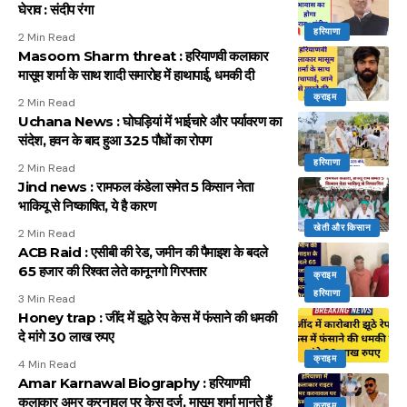
घेराव : संदीप रंगा
हरियाणा
2 Min Read
Masoom Sharm threat : हरियाणवी कलाकार
मासूम शर्मा के साथ शादी समारोह में हाथापाई, धमकी दी
क्राइम
2 Min Read
Uchana News : घोघड़ियां में भाईचारे और पर्यावरण का
संदेश, हवन के बाद हुआ 325 पौधों का रोपण
हरियाणा
2 Min Read
Jind news : रामफल कंडेला समेत 5 किसान नेता
भाकियू से निष्काषित, ये है कारण
खेती और किसान
2 Min Read
ACB Raid : एसीबी की रेड, जमीन की पैमाइश के बदले
65 हजार की रिश्वत लेते कानूनगो गिरफ्तार
क्राइम
हरियाणा
3 Min Read
Honey trap : जींद में झूठे रेप केस में फंसाने की धमकी
दे मांगे 30 लाख रुपए
क्राइम
4 Min Read
Amar Karnawal Biography : हरियाणवी
कलाकार अमर करनावल पर केस दर्ज, मासूम शर्मा मानते हैं
क्राइम