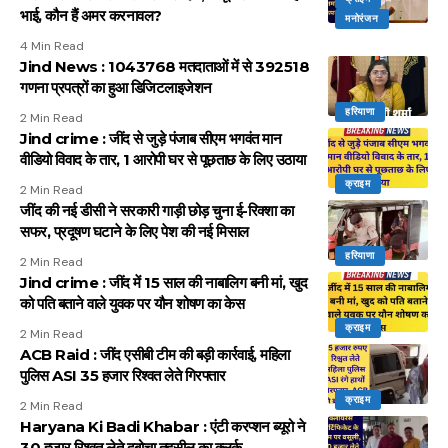
भाई, कौन हैं अमर करनावल?
मनोरंजन
4 Min Read
Jind News : 1043768 मतदाताओं में से 392518
गणना प्रपत्रों का हुआ डिजिटलाइजेशन
हरियाणा
2 Min Read
Jind crime : जींद से जुड़े पंजाब सीएम भगवंत मान
वीडियो विवाद के तार, 1 आरोपी घर से पूछताछ के लिए उठाया
क्राइम
2 Min Read
जींद की नई डीसी ने सरकारी गाड़ी छोड़ चुना ई-रिक्शा का
सफर, प्रदूषण घटाने के लिए पेश की नई मिसाल
हरियाणा
2 Min Read
Jind crime : जींद में 15 साल की नाबालिग बनी मां, खुद
को पति बताने वाले युवक पर यौन शोषण का केस
क्राइम
2 Min Read
ACB Raid : जींद एसीबी टीम की बड़ी कार्रवाई, महिला
पुलिस ASI 35 हजार रिश्वत लेते गिरफ्तार
क्राइम
2 Min Read
Haryana Ki Badi Khabar : एंटी करप्शन ब्यूरो ने
30 हजार रिश्वत लेते दबोचा तहसील का क्लर्क