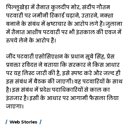
पिल्लूखेड़ा में तैनात कुलदीप मोर, संदीप गौतम
पटवारी पर जमीनी रिकार्ड चढ़ाने, उतारने, नक्शा
बनाने के संबंध में भ्रष्टाचार के आरोप लगे हैं। जुलाना
में तैनात आशीष पटवारी पर भी इंतकाल की एवज में
रुपये लेने के आरोप हैं।
जींद पटवारी एसोसिएशन के प्रधान सूबे सिंह, प्रेस
प्रवक्ता रविदत्त ने बताया कि सरकार ने किस आधार
पर यह लिस्ट जारी की है, इसे स्पष्ट करे और जल्द ही
इस संबंध में बैठक की जाएगी। वह पटवारियों के साथ
है। इस संबंध में प्रदेश पदाधिकारियों से काल का
इंतजार है। इसी के आधार पर आगामी फैसला लिया
जाएगा।
15 नवंबर से लागू होंगे
ऐसे बनाएं अपनी पसंद की
मोटापे को कम कर
Web Stories
FASTag के ये नए
UPI ID? जानें यहां
लिए खाएं ये बेहत्तर
नियम, डबल टोल से
शानदार ट्रिक