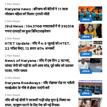
2 Min Read
Haryana news : हरियाणा की बेटियों ने 11 पदक
जीतकर महिला वर्ग सिल्वर ट्राफी जीती
हरियाणा
2 Min Read
Jind News : 1043768 मतदाताओं में से 392518
गणना प्रपत्रों का हुआ डिजिटलाइजेशन
हरियाणा
2 Min Read
HTET Update : जींद में 4-5 जुलाई को HTET,
22 परीक्षा केंद्र, 12 हजार 874 अभ्यार्थी
हरियाणा
2 Min Read
News of Haryana : जींद में एक दिन 2 घटनाएं,
सांसद जेपी की गाड़ी के आगे आया सांड, पूर्व पार्षद को उठाकर
पटका, गंभीर घायल
हरियाणा
5 Min Read
Haryana Roadways : जींद रोहतक रोड पर गतौली
फ्लाईओवर के नीचे से होकर जाएंगी बसें
हरियाणा
3 Min Read
जींद की नई डीसी ने सरकारी गाड़ी छोड़ चुना ई-रिक्शा का
सफर, प्रदूषण घटाने के लिए पेश की नई मिसाल