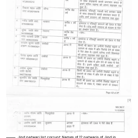
Jind patwari list corrupt: Names of 12 patwaris of Jind in