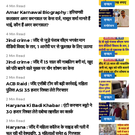
क्राइम
4 Min Read
Amar Karnawal Biography : हरियाणवी
कलाकार अमर करनावल पर केस दर्ज, मासूम शर्मा मानते हैं
क्राइम
भाई, कौन हैं अमर करनावल?
मनोरंजन
4 Min Read
Jind crime : जींद से जुड़े पंजाब सीएम भगवंत मान
वीडियो विवाद के तार, 1 आरोपी घर से पूछताछ के लिए उठाया
क्राइम
2 Min Read
Jind crime : जींद में 15 साल की नाबालिग बनी मां, खुद
को पति बताने वाले युवक पर यौन शोषण का केस
क्राइम
2 Min Read
ACB Raid : जींद एसीबी टीम की बड़ी कार्रवाई, महिला
पुलिस ASI 35 हजार रिश्वत लेते गिरफ्तार
क्राइम
2 Min Read
Haryana Ki Badi Khabar : एंटी करप्शन ब्यूरो ने
30 हजार रिश्वत लेते दबोचा तहसील का क्लर्क
क्राइम
3 Min Read
Haryana : जींद में महिला कॉलेज के साइड की गली में
चल रही थी वेश्यावृत्ति, 3 महिलाओं समेत 6 गिरफ्तार