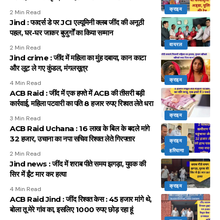
क्राइम
2 Min Read
Jind : फादर्स डे पर JCI एल्यूमिनी क्लब जींद की अनूठी
पहल, घर-घर जाकर बुजुर्गों का किया सम्मान
वायरल
2 Min Read
Jind crime : जींद में महिला का मुंह दबाया, कान काटा
और लूट ले गए कुंडल, मंगलसूत्र
क्राइम
4 Min Read
ACB Raid : जींद में एक हफ्ते में ACB की तीसरी बड़ी
कार्रवाई, महिला पटवारी का पति 8 हजार रुपए रिश्वत लेते धरा
क्राइम
3 Min Read
ACB Raid Uchana : 16 लाख के बिल के बदले मांगे
32 हजार, उचाना का नपा सचिव रिश्वत लेते गिरफ्तार
क्राइम
हरियाणा
2 Min Read
Jind news : जींद में शराब पीते समय झगड़ा, युवक की
सिर में ईंट मार कर हत्या
क्राइम
4 Min Read
ACB Raid Jind : जींद रिश्वत केस : 45 हजार मांगे थे,
बोला तू मेरे गांव का, इसलिए 1000 रुपए छोड़ रहा हूं