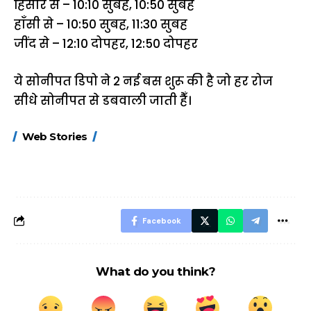
हिसार से – 10:10 सुबह, 10:50 सुबह
हाँसी से – 10:50 सुबह, 11:30 सुबह
जींद से – 12:10 दोपहर, 12:50 दोपहर
ये सोनीपत डिपो ने 2 नई बस शुरू की है जो हर रोज
सीधे सोनीपत से डबवाली जाती हैँ।
15 नवंबर से लागू होंगे
ऐसे बनाएं अपनी पसंद की
मोटापे को कम कर
Web Stories
FASTag के ये नए
UPI ID? जानें यहां
लिए खाएं ये बेहत्तर
नियम, डबल टोल से
शानदार ट्रिक
बचने के लिए जानें ये 6
आसान ट्रिक्स
Facebook
What do you think?