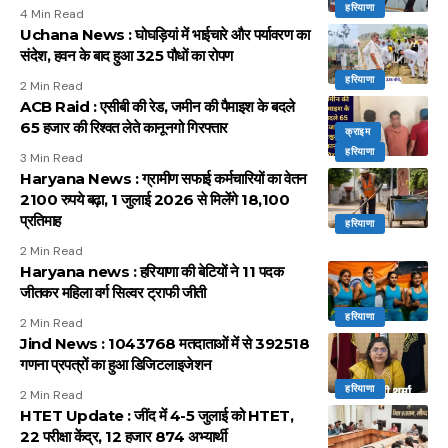
हरियाणा
4 Min Read
Uchana News : घोघड़ियां में भाईचारे और पर्यावरण का
संदेश, हवन के बाद हुआ 325 पौधों का रोपण
हरियाणा
2 Min Read
ACB Raid : एसीबी की रेड, जमीन की पैमाइश के बदले
65 हजार की रिश्वत लेते कानूनगो गिरफ्तार
क्राइम
हरियाणा
3 Min Read
Haryana News : ग्रामीण सफाई कर्मचारियों का वेतन
2100 रुपये बढ़ा, 1 जुलाई 2026 से मिलेंगे 18,100
प्रतिमाह
हरियाणा
2 Min Read
Haryana news : हरियाणा की बेटियों ने 11 पदक
जीतकर महिला वर्ग सिल्वर ट्राफी जीती
हरियाणा
2 Min Read
Jind News : 1043768 मतदाताओं में से 392518
गणना प्रपत्रों का हुआ डिजिटलाइजेशन
हरियाणा
2 Min Read
HTET Update : जींद में 4-5 जुलाई को HTET,
22 परीक्षा केंद्र, 12 हजार 874 अभ्यार्थी