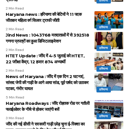
हरियाणा
2 Min Read
Haryana news : हरियाणा की बेटियों ने 11 पदक
जीतकर महिला वर्ग सिल्वर ट्राफी जीती
हरियाणा
2 Min Read
Jind News : 1043768 मतदाताओं में से 392518
गणना प्रपत्रों का हुआ डिजिटलाइजेशन
हरियाणा
2 Min Read
HTET Update : जींद में 4-5 जुलाई को HTET,
22 परीक्षा केंद्र, 12 हजार 874 अभ्यार्थी
हरियाणा
2 Min Read
News of Haryana : जींद में एक दिन 2 घटनाएं,
सांसद जेपी की गाड़ी के आगे आया सांड, पूर्व पार्षद को उठाकर
पटका, गंभीर घायल
हरियाणा
5 Min Read
Haryana Roadways : जींद रोहतक रोड पर गतौली
फ्लाईओवर के नीचे से होकर जाएंगी बसें
हरियाणा
3 Min Read
जींद की नई डीसी ने सरकारी गाड़ी छोड़ चुना ई-रिक्शा का