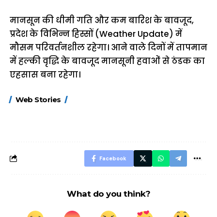
मानसून की धीमी गति और कम बारिश के बावजूद,
प्रदेश के विभिन्न हिस्सों (Weather Update) में
मौसम परिवर्तनशील रहेगा। आने वाले दिनों में तापमान
में हल्की वृद्धि के बावजूद मानसूनी हवाओं से ठंडक का
एहसास बना रहेगा।
15 नवंबर से लागू होंगे
ऐसे बनाएं अपनी पसंद की
मोटापे को कम कर
Web Stories
FASTag के ये नए
UPI ID? जानें यहां
लिए खाएं ये बेहत्तर
नियम, डबल टोल से
शानदार ट्रिक
बचने के लिए जानें ये 6
आसान ट्रिक्स
Facebook
What do you think?