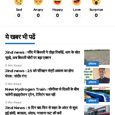
Sad
Angry
Happy
Love
Surprise
0
0
0
0
0
ये खबर भी पढें
Jind news : जींद में बिजली ने तोड़ा रिकॉर्ड, धान के खेत
सूखे, अब बिजली चोरों पर बड़ा एक्शन
हरियाणा
5 Min Read
Jind news : 25 को परिवहन मंत्री आवास का होगा
घेराव : संदीप रंगा
हरियाणा
2 Min Read
New Hydrogen Train : सोनीपत से दिल्ली के बीच
चलेगी हाइड्रोजन ट्रेन, टेस्टिंग चल रही
हरियाणा
3 Min Read
Jind News : 9 दिन बाद फिर से शहर के अंदर से शुरू
हुई हांसी, बरवाला, अंसध, नरवाना रूट की बसें