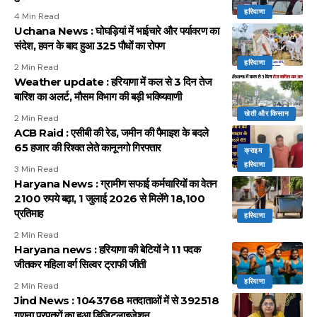
हरियाणा
4 Min Read
Uchana News : घोघड़ियां में भाईचारे और पर्यावरण का
संदेश, हवन के बाद हुआ 325 पौधों का रोपण
हरियाणा
2 Min Read
Weather update : हरियाणा में कल से 3 दिन तेज
बारिश का अलर्ट, मौसम विभाग की बड़ी भविष्यवाणी
खेती और किसान
2 Min Read
ACB Raid : एसीबी की रेड, जमीन की पैमाइश के बदले
65 हजार की रिश्वत लेते कानूनगो गिरफ्तार
क्राइम
हरियाणा
3 Min Read
Haryana News : ग्रामीण सफाई कर्मचारियों का वेतन
2100 रुपये बढ़ा, 1 जुलाई 2026 से मिलेंगे 18,100
प्रतिमाह
हरियाणा
2 Min Read
Haryana news : हरियाणा की बेटियों ने 11 पदक
जीतकर महिला वर्ग सिल्वर ट्राफी जीती
हरियाणा
2 Min Read
Jind News : 1043768 मतदाताओं में से 392518
गणना प्रपत्रों का हुआ डिजिटलाइजेशन