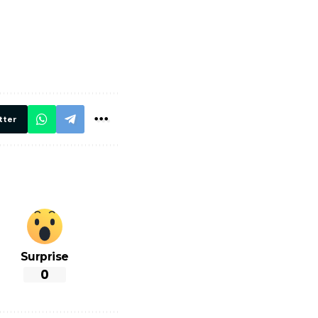
में
अब लेट नहीं होंगी
मार,
ट्रेनें… रेलवे ने
थ ये 5
सभी DRM को
रें!
दिए सख्त निर्देश,
रियल टाइम होगी
निगरानी
tter
Surprise
0