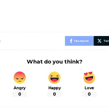
ऐसे बनाएं अपनी
मोटापे को कम
बदलते मौसम 
पसंद की UPI
करने के लिए खाएं
नही होंगे बी
ID? जानें यहां
ये बेहत्तर चीजें
हल्दी के सा
शानदार ट्रिक
चीजें सेवन क
रहेंगे स्वस्थ
e
Facebook
Twi
What do you think?
Angry
Happy
Love
0
0
0