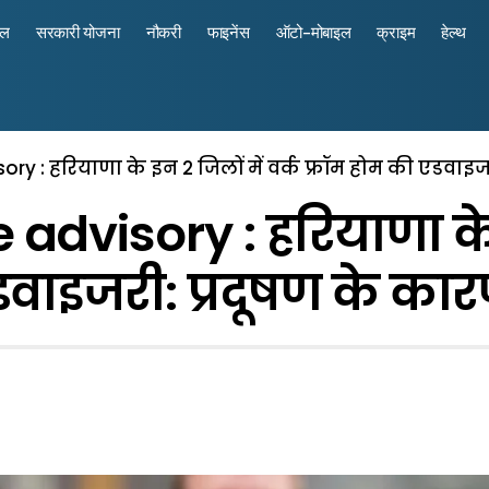
रल
सरकारी योजना
नौकरी
फाइनेंस
ऑटो-मोबाइल
क्राइम
हेल्थ
y : हरियाणा के इन 2 जिलों में वर्क फ्रॉम होम की एडवाइज
visory : हरियाणा के इ
डवाइजरी: प्रदूषण के क