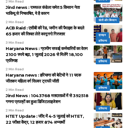
2 Min Read
Jind news : रामफल कंडेला समेत 5 किसान नेता
भाकियू से निष्काषित, ये है कारण
खेती और किसान
2 Min Read
ACB Raid : एसीबी की रेड, जमीन की पैमाइश के बदले
65 हजार की रिश्वत लेते कानूनगो गिरफ्तार
क्राइम
हरियाणा
3 Min Read
Haryana News : ग्रामीण सफाई कर्मचारियों का वेतन
2100 रुपये बढ़ा, 1 जुलाई 2026 से मिलेंगे 18,100
प्रतिमाह
हरियाणा
2 Min Read
Haryana news : हरियाणा की बेटियों ने 11 पदक
जीतकर महिला वर्ग सिल्वर ट्राफी जीती
हरियाणा
2 Min Read
Jind News : 1043768 मतदाताओं में से 392518
गणना प्रपत्रों का हुआ डिजिटलाइजेशन
हरियाणा
2 Min Read
HTET Update : जींद में 4-5 जुलाई को HTET,
22 परीक्षा केंद्र, 12 हजार 874 अभ्यार्थी