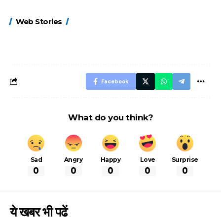
15 नवंबर से लागू होंगे
ऐसे बनाएं अपनी पसंद की
मोटापे को कम कर
Web Stories
FASTag के ये नए
UPI ID? जानें यहां
लिए खाएं ये बेहत्तर
नियम, डबल टोल से
शानदार ट्रिक
बचने के लिए जानें ये 6
आसान ट्रिक्स
Facebook
What do you think?
Sad
Angry
Happy
Love
Surprise
0
0
0
0
0
ये खबर भी पढें