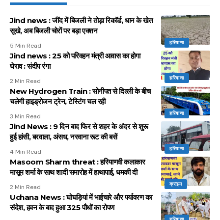
Jind news : जींद में बिजली ने तोड़ा रिकॉर्ड, धान के खेत
सूखे, अब बिजली चोरों पर बड़ा एक्शन
हरियाणा
5 Min Read
Jind news : 25 को परिवहन मंत्री आवास का होगा
घेराव : संदीप रंगा
हरियाणा
2 Min Read
New Hydrogen Train : सोनीपत से दिल्ली के बीच
चलेगी हाइड्रोजन ट्रेन, टेस्टिंग चल रही
हरियाणा
3 Min Read
Jind News : 9 दिन बाद फिर से शहर के अंदर से शुरू
हुई हांसी, बरवाला, अंसध, नरवाना रूट की बसें
हरियाणा
4 Min Read
Masoom Sharm threat : हरियाणवी कलाकार
मासूम शर्मा के साथ शादी समारोह में हाथापाई, धमकी दी
क्राइम
2 Min Read
Uchana News : घोघड़ियां में भाईचारे और पर्यावरण का
संदेश, हवन के बाद हुआ 325 पौधों का रोपण
हरियाणा